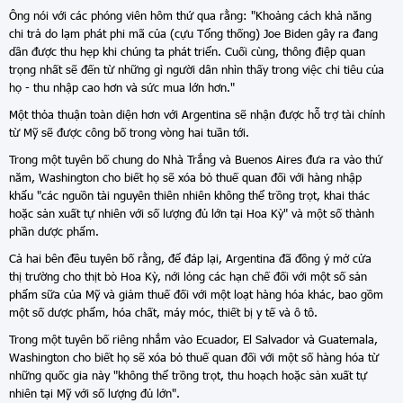
Ông nói với các phóng viên hôm thứ qua rằng: "Khoảng cách khả năng
chi trả do lạm phát phi mã của (cựu Tổng thống) Joe Biden gây ra đang
dần được thu hẹp khi chúng ta phát triển. Cuối cùng, thông điệp quan
trọng nhất sẽ đến từ những gì người dân nhìn thấy trong việc chi tiêu của
họ - thu nhập cao hơn và sức mua lớn hơn."
Một thỏa thuận toàn diện hơn với Argentina sẽ nhận được hỗ trợ tài chính
từ Mỹ sẽ được công bố trong vòng hai tuần tới.
Trong một tuyên bố chung do Nhà Trắng và Buenos Aires đưa ra vào thứ
năm, Washington cho biết họ sẽ xóa bỏ thuế quan đối với hàng nhập
khẩu "các nguồn tài nguyên thiên nhiên không thể trồng trọt, khai thác
hoặc sản xuất tự nhiên với số lượng đủ lớn tại Hoa Kỳ" và một số thành
phần dược phẩm.
Cả hai bên đều tuyên bố rằng, để đáp lại, Argentina đã đồng ý mở cửa
thị trường cho thịt bò Hoa Kỳ, nới lỏng các hạn chế đối với một số sản
phẩm sữa của Mỹ và giảm thuế đối với một loạt hàng hóa khác, bao gồm
một số dược phẩm, hóa chất, máy móc, thiết bị y tế và ô tô.
Trong một tuyên bố riêng nhắm vào Ecuador, El Salvador và Guatemala,
Washington cho biết họ sẽ xóa bỏ thuế quan đối với một số hàng hóa từ
những quốc gia này "không thể trồng trọt, thu hoạch hoặc sản xuất tự
nhiên tại Mỹ với số lượng đủ lớn".