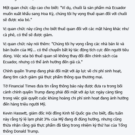
Một quan chức cấp cao cho biết: "Ví dụ, chuối là sản phẩm mà Ecuador
muốn xuất khẩu sang Hoa Kỳ, chúng tôi hy vọng thuế quan đối với chuối
sẽ được xóa bỏ."
Vị quan chức này cũng cho biết thuế quan đối với các mặt hàng khác như
cà phê, có thể sẽ được giảm.
Vị quan chức này nói thêm: "Chúng tôi hy vọng rằng các nhà bán lẻ và
bán buôn của Mỹ... có thể chuyển bất kỳ tác động tích cực đến người tiêu
dùng. Việc xóa bỏ thuế quan sẽ không thay đổi đến chính sách của
Ecuador, nhưng có thể ảnh hưởng đến giá cả."
Chính quyền Trump đang phải đối mặt với áp lực về chi phí sinh hoạt,
đang tìm cách giảm giá thực phẩm thông qua thương mại.
Tờ Financial Times đưa tin rằng thông báo này được đưa ra trong bối
cảnh chính quyền Trump đang phải đối mặt với áp lực ngày càng tăng
trong việc giải quyết cuộc khủng hoảng chi phí sinh hoạt đang ảnh hưởng
đến hàng triệu người Mỹ.
Kevin Hassett, giám đốc Hội đồng Kinh tế Quốc gia cho biết, đầu tuần
này rằng tỷ lệ lạm phát 3% của Mỹ đang đi đúng hướng, nhưng cũng
thừa nhận rằng giá thực phẩm đã tăng trong nhiệm kỳ thứ hai của Tổng
thống Donald Trump.