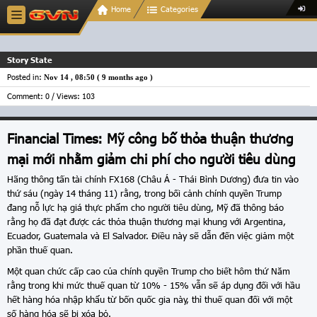
Home
Categories
Story State
Posted in:
Nov 14 , 08:50 (
9 months ago
)
Comment: 0 / Views: 103
Financial Times: Mỹ công bố thỏa thuận thương
mại mới nhằm giảm chi phí cho người tiêu dùng
Hãng thông tấn tài chính FX168 (Châu Á - Thái Bình Dương) đưa tin vào
thứ sáu (ngày 14 tháng 11) rằng, trong bối cảnh chính quyền Trump
đang nỗ lực hạ giá thực phẩm cho người tiêu dùng, Mỹ đã thông báo
rằng họ đã đạt được các thỏa thuận thương mại khung với Argentina,
Ecuador, Guatemala và El Salvador. Điều này sẽ dẫn đến việc giảm một
phần thuế quan.
Một quan chức cấp cao của chính quyền Trump cho biết hôm thứ Năm
rằng trong khi mức thuế quan từ 10% - 15% vẫn sẽ áp dụng đối với hầu
hết hàng hóa nhập khẩu từ bốn quốc gia này, thì thuế quan đối với một
số hàng hóa sẽ bị xóa bỏ.