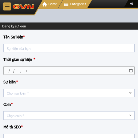
Home
Categories
Đăng ký sự kiện
Tên Sự kiện
*
Thời gian sự kiện
*
Sự kiện
*
Coin
*
Mô tả SEO
*