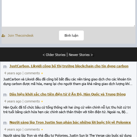
Join Thecoindesk
Bình luận
;
< Older Stories
Newer Stories >
JustCarbon, Likvidi công bố thị trường blockchain cho tín dụng carbon
4 years ago
| comments
JustCarbon và Likvidi đều đã công bố bắt đầu các nền tảng giao dịch cho các khoản tín
dụng carbon được mã hóa, mang lại cho người tham gia khả năng giao dịch lượng khí
thải gây hiệu ứng nhà kính và giảm lượng khí thải carbon của họ.
Dấu hiệu khởi sắc cho tiền điện tử ở Ấn Độ, Hàn Quốc và Trung Đông
4 years ago
| comments
Hàn Quốc đã tổ chức bầu cử tổng thống với hai ứng cử viên chính nỗ lực thu hút cử tri
trẻ tuổi bằng cách hứa hẹn các chính sách thân thiện với tiền điện tử. Ngoài ra, Bộ
trưởng Tài chính Ấn Độ nói rằng ngân hàng trung ương của quốc gia này sẽ tung ra một
loại tiền kỹ thuật số độc quyền sớm hơn so với chỉ định trước đó. Đồng thời ở Trung
Người sáng lập Tron Justin Sun phản bác những lời buộc tội về Poloniex
Đông, một số quốc gia đã tăng tốc trong nỗ lực phát triển các dự án blockchain.
4 years ago
| comments
Người sáng lập Tron và nhà đầu tư Poloniex, Justin Sun bị The Verge cáo buộc sử dụng