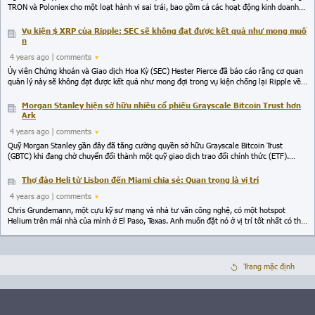
TRON và Poloniex cho một loạt hành vi sai trái, bao gồm cả các hoạt động kinh doanh
bất hợp pháp. Sun gọi những cáo buộc này là "câu chuyện bịa đặt", và cho biết anh có
thể thực hiện hành động pháp lý để chống lại các cáo buộc trên.
Vụ kiện $ XRP của Ripple: SEC sẽ không đạt được kết quả như mong muố
n
4 years ago
| comments
Ủy viên Chứng khoán và Giao dịch Hoa Kỳ (SEC) Hester Pierce đã báo cáo rằng cơ quan
quản lý này sẽ không đạt được kết quả như mong đợi trong vụ kiện chống lại Ripple về
token $ XRP. Một số sàn giao dịch đứng về phía Ripple trong vụ kiện, cho rằng động thái
của SEC làm tổn hại đến các nhà đầu tư XRP. Sàn giao dịch Uphold đã chỉ ra rằng mục
Morgan Stanley hiện sở hữu nhiều cổ phiếu Grayscale Bitcoin Trust hơn
tiêu của SEC là bảo vệ người tiêu dùng và phán quyết đã khiến XRP về cơ bản là vô giá
Ark
trị, gây thiệt hại hàng tỷ đô la cho các nhà đầu tư bán lẻ, tức đi ngược lại với tôn chỉ
4 years ago
| comments
hoạt động của tổ chức này.
Quỹ Morgan Stanley gần đây đã tăng cường quyền sở hữu Grayscale Bitcoin Trust
(GBTC) khi đang chờ chuyển đổi thành một quỹ giao dịch trao đổi chính thức (ETF).
Tổng cộng, quỹ này sở hữu 13 triệu cổ phiếu GBTC tính đến cuối năm 2021, trị giá hơn
371 triệu USD vào thời điểm đưa tin.
Thợ đào Heli từ Lisbon đến Miami chia sẻ: Quan trọng là vị trí
4 years ago
| comments
Chris Grundemann, một cựu kỹ sư mạng và nhà tư vấn công nghệ, có một hotspot
Helium trên mái nhà của mình ở El Paso, Texas. Anh muốn đặt nó ở vị trí tốt nhất có thể
để tối đa hóa nguồn thu của mình từ việc khai thác HNT - NFT gốc của network Helium.
Các thợ đào sẽ rất nỗ lực để dựng vị trí tốt nhất có thể cho các hotspot của họ vì mục
đích tương tự.
Trang mặc định