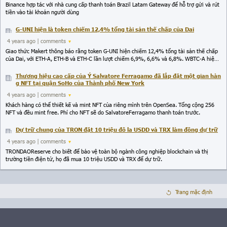
Binance hợp tác với nhà cung cấp thanh toán Brazil Latam Gateway để hỗ trợ gửi và rút
tiền vào tài khoản người dùng
G-UNI hiện là token chiếm 12,4% tổng tài sản thế chấp của Dai
4 years ago
| comments
Giao thức Makert thông báo rằng token G-UNI hiện chiếm 12,4% tổng tài sản thế chấp
của Dai, với ETH-A, ETH-B và ETH-C lần lượt chiếm 6,9%, 6,6% và 6,8%. WBTC-A hiện
là loại tài sản biến động lớn nhất. Tỷ lệ thế chấp vượt mức là 134,92%.
Thương hiệu cao cấp của Ý Salvatore Ferragamo đã lắp đặt một gian hàn
g NFT tại quận SoHo của Thành phố New York
4 years ago
| comments
Khách hàng có thể thiết kế và mint NFT của riêng mình trên OpenSea. Tổng cộng 256
NFT và đều mint free. Phí cho NFT sẽ do SalvatoreFerragamo thanh toán trước.
Dự trữ chung của TRON đặt 10 triệu đô la USDD và TRX làm đồng dự trữ
4 years ago
| comments
TRONDAOReserve cho biết để bảo vệ toàn bộ ngành công nghiệp blockchain và thị
trường tiền điện tử, họ đã mua 10 triệu USDD và TRX để dự trữ.
Trang mặc định