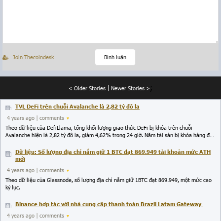
Join Thecoindesk
Bình luận
;
< Older Stories
Newer Stories >
TVL DeFi trên chuỗi Avalanche là 2,82 tỷ đô la
4 years ago
| comments
Theo dữ liệu của DefiLlama, tổng khối lượng giao thức DeFi bị khóa trên chuỗi
Avalanche hiện là 2,82 tỷ đô la, giảm 4,62% trong 24 giờ. Năm tài sản bị khóa hàng đầu
là AAVE (1,15 tỷ USD), TraderJoe (222 triệu USD), Wonderland (TIME) (206 triệu USD),
Benqi (QI) (194 triệu USD) và Curv (153 triệu USD).
Dữ liệu: Số lượng địa chỉ nắm giữ 1 BTC đạt 869.949 tài khoản mức ATH
mới
4 years ago
| comments
Theo dữ liệu của Glassnode, số lượng địa chỉ nắm giữ 1BTC đạt 869.949, một mức cao
kỷ lục.
Binance hợp tác với nhà cung cấp thanh toán Brazil Latam Gateway
4 years ago
| comments