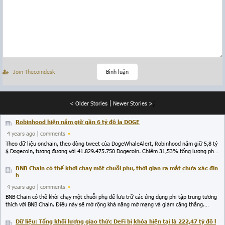
Join Thecoindesk
Bình luận
;
< Older Stories
Newer Stories >
Robinhood hiện nắm giữ gần 6 tỷ đô la DOGE
4 years ago
| comments
Theo dữ liệu onchain, theo dòng tweet của DogeWhaleAlert, Robinhood nắm giữ 5,8 tỷ
$ Dogecoin, tương đương với 41.829.475.750 Dogecoin. Chiếm 31,53% tổng lượng phát
hành. Giá Dogecoin cũng phục hồi từ mức thấp 0.1$ tăng trưởng liên tục lên mức gần
0.15$, thị trường memecoin cũng có tín hiệu ấm dần.
BNB Chain có thể khởi chạy một chuỗi phụ, thời gian ra mắt chưa xác địn
h
4 years ago
| comments
BNB Chain có thể khởi chạy một chuỗi phụ để lưu trữ các ứng dụng phi tập trung tương
thích với BNB Chain. Điều này sẽ mở rộng khả năng mở mạng và giảm căng thẳng.
Chuỗi bên ứng dụng chuỗi BNB (BAS) sẽ cho phép các nhà phát triển chuyển dữ liệu và
tài sản. Thời gian ra mắt chưa được xác định.
Dữ liệu: Tổng khối lượng giao thức DeFi bị khóa hiện tại là 222,47 tỷ đô l