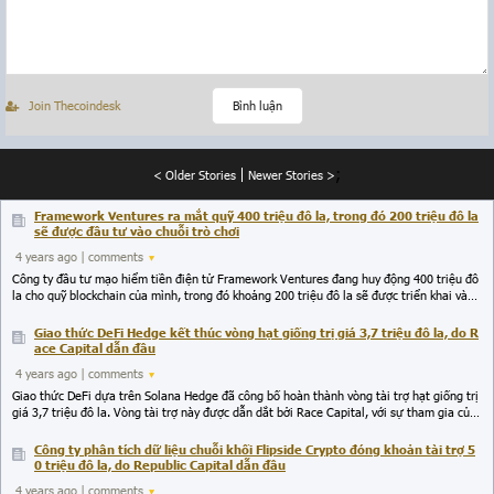
Join Thecoindesk
Bình luận
;
< Older Stories
Newer Stories >
Framework Ventures ra mắt quỹ 400 triệu đô la, trong đó 200 triệu đô la
sẽ được đầu tư vào chuỗi trò chơi
4 years ago
| comments
Công ty đầu tư mạo hiểm tiền điện tử Framework Ventures đang huy động 400 triệu đô
la cho quỹ blockchain của mình, trong đó khoảng 200 triệu đô la sẽ được triển khai vào
không gian trò chơi blockchain. Người đồng sáng lập Framework Ventures, Michael
Anderson cho biết ông tin rằng giai đoạn tiếp theo của ngành công nghiệp blockchain
Giao thức DeFi Hedge kết thúc vòng hạt giống trị giá 3,7 triệu đô la, do R
sẽ thu hút nhiều người dùng mới và cuộc chơi blockchain vẫn còn sớm và đầy cơ hội. Sự
ace Capital dẫn đầu
kết hợp giữa tính kinh tế của P2E với các trò chơi 3A thực sự thú vị sẽ mang lại sự phát
4 years ago
| comments
triển bùng nổ cho lĩnh vực này.
Giao thức DeFi dựa trên Solana Hedge đã công bố hoàn thành vòng tài trợ hạt giống trị
giá 3,7 triệu đô la. Vòng tài trợ này được dẫn dắt bởi Race Capital, với sự tham gia của
DCM, Solana Ventures và Shima Capital. Vòng tài trợ này sẽ giúp Hedge mở rộng đội
ngũ của mình.
Công ty phân tích dữ liệu chuỗi khối Flipside Crypto đóng khoản tài trợ 5
0 triệu đô la, do Republic Capital dẫn đầu
4 years ago
| comments