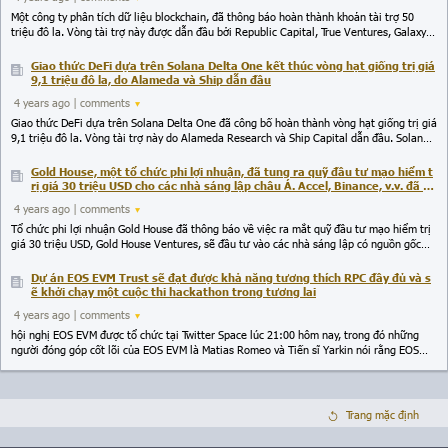
Một công ty phân tích dữ liệu blockchain, đã thông báo hoàn thành khoản tài trợ 50
triệu đô la. Vòng tài trợ này được dẫn đầu bởi Republic Capital, True Ventures, Galaxy
Digital, Terra, Dapper Labs, M13, Blockchain Coinvestors, Collab Currency, Hashkey,
Avon Ventures (một quỹ đầu tư mạo hiểm của Fidelity Investments), Lightshed,
Giao thức DeFi dựa trên Solana Delta One kết thúc vòng hạt giống trị giá
Resolute, Boston Seed, Converge, Hutt Capital, Gangeels, Commerce Ventures, Quiet
9,1 triệu đô la, do Alameda và Ship dẫn đầu
và Tribe Capital, trong số những người khác.
4 years ago
| comments
Giao thức DeFi dựa trên Solana Delta One đã công bố hoàn thành vòng hạt giống trị giá
9,1 triệu đô la. Vòng tài trợ này do Alameda Research và Ship Capital dẫn đầu. Solana
Ventures, đồng sáng lập Solana Raj Gokal, Electric Capital và AlleyCorp, và đồng sáng
lập Race Capital Chris McCann và Alfred Chuang đã tham gia đầu tư. Vòng tài trợ này
Gold House, một tổ chức phi lợi nhuận, đã tung ra quỹ đầu tư mạo hiểm t
sẽ được sử dụng để thúc đẩy sự phát triển cốt lõi và phát triển hệ sinh thái của giao
rị giá 30 triệu USD cho các nhà sáng lập châu Á. Accel, Binance, v.v. đã th
thức.
am gia đầu tư
4 years ago
| comments
Tổ chức phi lợi nhuận Gold House đã thông báo về việc ra mắt quỹ đầu tư mạo hiểm trị
giá 30 triệu USD, Gold House Ventures, sẽ đầu tư vào các nhà sáng lập có nguồn gốc
Châu Á Thái Bình Dương (API). Các đối tác đầu tư bao gồm Accel, Alley Corp, Bain
Capital, Basis Set, Bling Capital, CircleUp, Coatue, Decibel, Eniac, Floodgate, General
Dự án EOS EVM Trust sẽ đạt được khả năng tương thích RPC đầy đủ và s
Catalyst, GGV, Goodwater, Graph Ventures, Imaginary Ventures, Juxtapose, Lightspeed,
ẽ khởi chạy một cuộc thi hackathon trong tương lai
Maveron, Mayfield, NEA, Northzone, Tribe, Trinity, Upfront, Wing VC và Xfund, trong số
4 years ago
| comments
những người khác. Binance Labs và YouTube cũng tham gia tài trợ.
hội nghị EOS EVM được tổ chức tại Twitter Space lúc 21:00 hôm nay, trong đó những
người đóng góp cốt lõi của EOS EVM là Matias Romeo và Tiến sĩ Yarkin nói rằng EOS
EVM sẽ có tính toán khí xác định, khả năng tương thích EVM cấp tập lệnh và tương thích
RPC hoàn chỉnh. Trust mang đến một hệ thống thời gian chạy mới cho chuỗi công khai
EOS, cho phép các hợp đồng EVM tương tác với các hợp đồng EOS và do đó mở ra nhiều
khả năng ứng dụng mới, chẳng hạn như chuyển mã thông báo thông qua các cầu nối
Trang mặc định
xuyên chuỗi mà không cần đảm bảo. Vì EOS là một chuỗi công khai đã được thử nghiệm
tốt với hiệu suất tuyệt vời, Trust có thể làm cho trải nghiệm tương tác của Web3 gần với