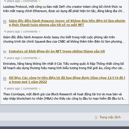
4 years ago
| comments
Lossless Protocol, một công cụ bảo mật DeFi cho creator token công bố chính thức ra
trên mắt mạng chính Ethereum, được sử dụng để phát hiện tin tặc, đóng băng địa chỉ
và thu hồi tiền bị đánh cắp. Giao thức Lossless sẽ được khởi chạy trên BNB Chain,
Polygon, Harmony, Avalanche và Fantom trong tương lai.
Giám đốc điều hành Amazon Jassy: sẽ không đưa tiền điện tử làm phươn
g thức thanh toán nhưng sắp tới sẽ ra mắt NFT
4 years ago
| comments
Giám đốc điều hành Amazon Andy Jassy cho biết trong một cuộc phỏng vấn trên
chương trình tài chính Squawk Box của CNBC sẽ không thêm tiền điện tử làm phương
thức thanh toán, nhưng có thể bán NFT trong tương lai. Cho thấy theo thời gian, tiền
điện tử sẽ trở nên lớn mạnh hơn.
Emirates sẽ khởi động dự án NFT trong những tháng sắp tới
4 years ago
| comments
Emirates, hãng hàng không lớn nhất ở Các Tiểu vương quốc Ả Rập Thống nhất công bố
kế hoạch xây dựng thương hiệu mang tính biểu tượng trong thế giới ảo, cũng như các
NFT tiện ích và bộ sưu tập. Dự án dự kiến sẽ ra mắt trong vài tháng tới. Ngoài ra,
Emirates dự định theo đuổi các cơ hội đầu tư vào công nghệ Metaverse, NFT và Web3
Dữ liệu: Các công ty tiền điện tử đã huy động được tổng cộng 12,5 tỷ đô l
để tăng doanh thu, cung cấp trải nghiệm thương hiệu tốt hơn và cải thiện hiệu quả kinh
a trong quý 1 năm 2022
doanh.
4 years ago
| comments
Theo CoinGape, một đánh giá của Block Research về hoạt động tài trợ và mua bán và
sáp nhập blockchain tư nhân (M&A) cho thấy các công ty đầu tư mạo hiểm đã đầu tư kỷ
lục 12,5 tỷ đô la trong ba tháng đầu năm 2022, so với quý đầu tiên của năm 2021, tăng
220%.
Trang mặc định