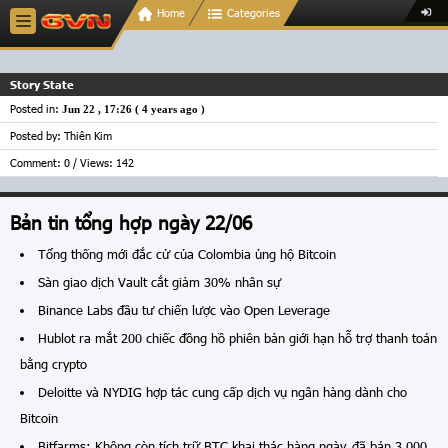
Home
Categories
Story State
Posted in:
Jun 22 , 17:26 (
4 years ago
)
Posted by: Thiên Kim
Comment: 0 / Views: 142
Bản tin tổng hợp ngày 22/06
Tổng thống mới đắc cử của Colombia ủng hộ Bitcoin
Sàn giao dịch Vault cắt giảm 30% nhân sự
Binance Labs đầu tư chiến lược vào Open Leverage
Hublot ra mắt 200 chiếc đồng hồ phiên bản giới hạn hỗ trợ thanh toán
bằng crypto
Deloitte và NYDIG hợp tác cung cấp dịch vụ ngân hàng dành cho
Bitcoin
Bitfarms: Không còn tích trữ BTC khai thác hàng ngày, đã bán 3.000