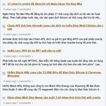
Chainge, nhằm giải quyết vấn đề withdraw của Celcius.
17 công ty crypto đã đăng ký với Ngân hàng Tây Ban Nha
4 years ago
| comments
Ngân hàng Tây Ban Nha đã đăng ký cho phép 17 nhà cung cấp dịch vụ tài sản ảo hoạt
động. Theo luật pháp nước này, các sàn giao dịch bitcoin và nhà cung cấp lưu ký nếu
muốn hoạt động phải đăng ký với chính phủ Tây Ban Nha.
Chain API tích hợp Airnode cung cấp dịch vụ triển khai Web3 không cần c
ode
4 years ago
| comments
Airnode được tích hợp vào Chain API, dịch vụ giá trị gia tăng API3 của giải pháp oracle,
cho phép các nhà cung cấp API tự tích hợp và triển khai oracles trong hệ sinh thái
blockchain lớn hơn.
Spike Lee: Một dự án NFT mới sắp ra mắt
4 years ago
| comments
Phát biểu tại hội nghị NFT.NYC, đạo diễn nổi tiếng Spike Lee tuyên bố rằng việc sử dụng
NFT để tài trợ cho các bộ phim là "mang lại tính dân chủ hơn cho việc làm phim". Lee
cũng gợi ý rằng một dự án NFT mới sẽ sớm được công bố.
Utility Black Hills cung cấp 75 MW điện để khai thác Bitcoin ở Cheyenne,
Wyoming
4 years ago
| comments
Utility Black Hills, thông qua công ty con Black Hills Energy của Wyoming đã đạt được
thỏa thuận 5 năm để cung cấp 75 megawatt điện cho các công ty khai thác bitcoin ở
Cheyenne, Wyoming.
Hãng phim Nhật Bản Noma sản xuất 3 bộ phim dựa trên thế giới crypto
4 years ago
| comments