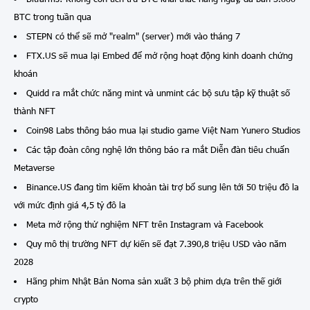
BTC trong tuần qua
STEPN có thể sẽ mở "realm" (server) mới vào tháng 7
FTX.US sẽ mua lại Embed để mở rộng hoạt động kinh doanh chứng
khoán
Quidd ra mắt chức năng mint và unmint các bộ sưu tập kỹ thuật số
thành NFT
Coin98 Labs thông báo mua lại studio game Việt Nam Yunero Studios
Các tập đoàn công nghệ lớn thông báo ra mắt Diễn đàn tiêu chuẩn
Metaverse
Binance.US đang tìm kiếm khoản tài trợ bổ sung lên tới 50 triệu đô la
với mức định giá 4,5 tỷ đô la
Meta mở rộng thử nghiệm NFT trên Instagram và Facebook
Quy mô thị trường NFT dự kiến sẽ đạt 7.390,8 triệu USD vào năm
2028
Hãng phim Nhật Bản Noma sản xuất 3 bộ phim dựa trên thế giới
crypto