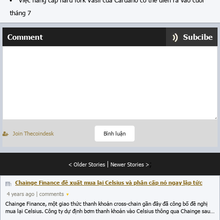
Việc nâng cấp hard fork Vasil của Cardano có thể diễn ra vào cuối
tháng 7
Comment
Subcibe
Join Thecoindesk
Bình luận
;
< Older Stories
Newer Stories >
Chainge Finance đề xuất mua lại Celsius và phân cấp nó ngay lập tức
4 years ago
| comments
Chainge Finance, một giao thức thanh khoản cross-chain gần đây đã công bố đề nghị
mua lại Celsius. Công ty dự định bơm thanh khoản vào Celsius thông qua Chainge sau
khi hoàn tất thỏa thuận và phân phối tất cả tài sản của người dùng thông qua ứng dụng