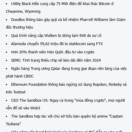
Utility Black Hills cung cấp 75 MW điện để khai thác Bitcoin ở
Cheyenne, Wyoming
Doodles thông báo gây quỹ và bổ nhiệm Pharrell Williams làm Giám
đốc thương hiệu
Quá trình nâng cấp Walken bị dừng tạm thời do sự cố
Alameda chuyển 59,62 triệu đô la stablecoin sang FTX
Hơn 20% thanh niên Hàn Quốc đầu tư vào crypto
SEMI: Tình trạng thiếu chip sẽ kéo dài đến năm 2024
Ngân hàng Trung ương Qatar đang trong giai đoạn nền tảng của việc
phát hành CBDC
Ethereum Foundation thông báo ngừng sử dụng Ropsten, Rinkeby và
Kiln Testnet
CEO The Sandbox US: Ngay cả trong "mùa đông crypto", mọi người
vẫn đổ xô vào Web3
The Sandbox hợp tác với chủ sở hữu bản quyền bộ anime "Captain
Tsubasa"